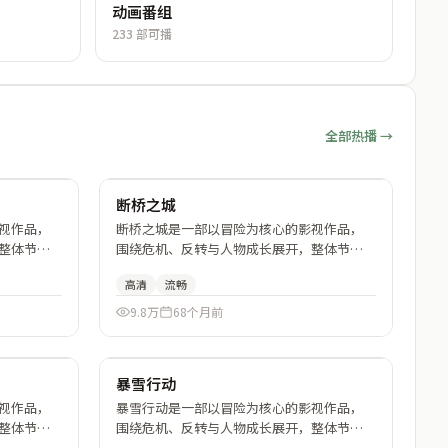
动画番组
233
部可播
全部热播 →
99:06
99:55
热播
断桥之城
视作品，
断桥之城是一部以冒险为核心的影视作品，
整体节奏
围绕危机、反转与人物成长展开，整体节奏
紧凑，值得推荐观看。
高清
流畅
9.8万
68个月前
88:50
99:02
热播
暴雪行动
视作品，
暴雪行动是一部以冒险为核心的影视作品，
整体节奏
围绕危机、反转与人物成长展开，整体节奏
紧凑，值得推荐观看。