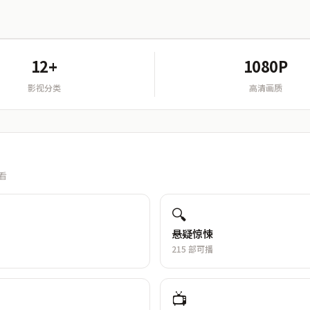
12+
1080P
影视分类
高清画质
看
🔍
悬疑惊悚
215
部可播
📺