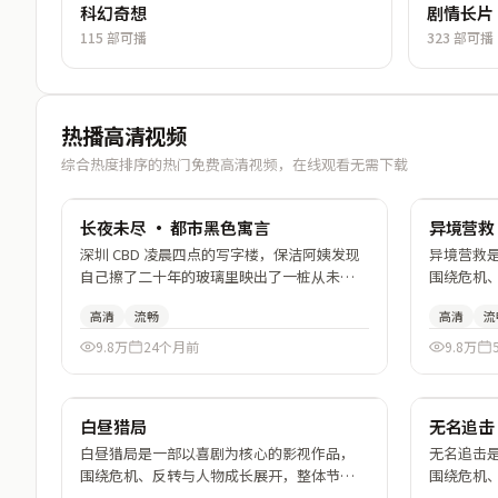
科幻奇想
剧情长片
115
部可播
323
部可播
热播高清视频
综合热度排序的热门免费高清视频，在线观看无需下载
99:08
热播
热播
长夜未尽 · 都市黑色寓言
异境营救
深圳 CBD 凌晨四点的写字楼，保洁阿姨发现
异境营救
自己擦了二十年的玻璃里映出了一桩从未结
围绕危机
案的旧事。
紧凑，值
高清
流畅
高清
流
9.8万
24个月前
9.8万
99:33
热播
热播
白昼猎局
无名追击
白昼猎局是一部以喜剧为核心的影视作品，
无名追击
围绕危机、反转与人物成长展开，整体节奏
围绕危机
紧凑，值得推荐观看。
紧凑，值