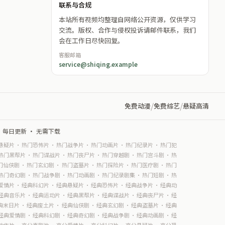
联系与合规
本站所有视频均整理自网络公开资源，仅供学习
交流。版权、合作与侵权投诉请邮件联系，我们
会在工作日尽快回复。
客服邮箱
service@shiqing.example
/
/
免费动漫
免费综艺
悬疑高清
· 每日更新 · 无需下载
悬疑片
·
热门恐怖片
·
热门战争片
·
热门动画片
·
热门纪录片
·
热门犯
热门黑帮片
·
热门谍战片
·
热门丧尸片
·
热门穿越剧
·
热门宫斗剧
·
热
门仙侠剧
·
热门玄幻剧
·
热门盗墓片
·
热门探险片
·
热门医疗剧
·
热门
热门奇幻剧
·
热门战争剧
·
热门动画剧
·
热门纪录剧集
·
热门短剧
·
热
爱情片
·
经典科幻片
·
经典悬疑片
·
经典恐怖片
·
经典战争片
·
经典动
经典音乐片
·
经典运动片
·
经典黑帮片
·
经典谍战片
·
经典丧尸片
·
经
典末日片
·
经典废土片
·
经典仙侠剧
·
经典玄幻剧
·
经典盗墓片
·
经典
经典爱情剧
·
经典科幻剧
·
经典奇幻剧
·
经典战争剧
·
经典动画剧
·
经
动作片
·
高分喜剧片
·
高分爱情片
·
高分科幻片
·
高分悬疑片
·
高分恐