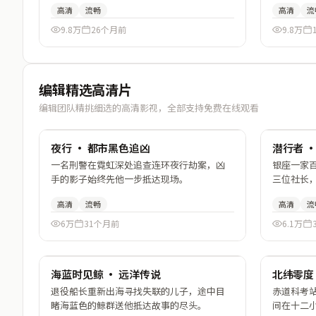
高清
流畅
高清
流
9.8万
26个月前
9.8万
编辑精选高清片
编辑团队精挑细选的高清影视，全部支持免费在线观看
95:37
首推
首推
夜行 · 都市黑色追凶
潜行者 
一名刑警在霓虹深处追查连环夜行劫案，凶
银座一家
手的影子始终先他一步抵达现场。
三位社长
高清
流畅
高清
流
6万
31个月前
6.1万
99:45
首推
首推
海蓝时见鲸 · 远洋传说
北纬零度 
退役船长重新出海寻找失联的儿子，途中目
赤道科考
睹海蓝色的鲸群送他抵达故事的尽头。
间在十二