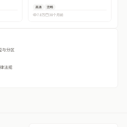
高清
流畅
7.8万
38个月前
型与分区
律法规