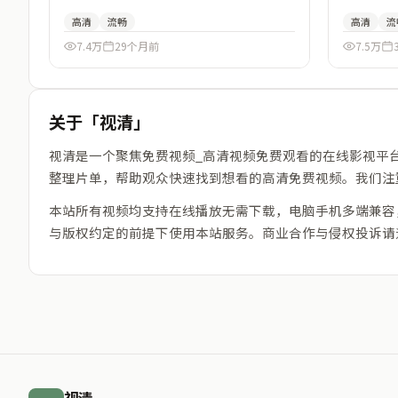
高清
流畅
高清
流
7.4万
29个月前
7.5万
关于「
视清
」
视清
是一个聚焦免费视频_高清视频免费观看的在线影视平
整理片单，帮助观众快速找到想看的高清免费视频。我们注
本站所有视频均支持在线播放无需下载，电脑手机多端兼容
与版权约定的前提下使用本站服务。商业合作与侵权投诉请
视清