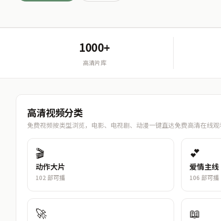
1000+
高清片库
高清视频分类
免费视频按类型浏览，电影、电视剧、动漫一键直达免费高清在线观
🎬
💕
动作大片
爱情主线
102
部可播
106
部可播
🚀
📖