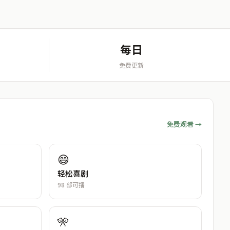
每日
免费更新
免费观看 →
😄
轻松喜剧
98
部可播
🎌